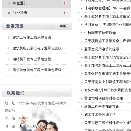
【通知公告】2023年劳动节放
中创通知
【清明放假通知】2023年清
行业动态
关于做好冬季期间施工质量安
学习文章-世界500强企业都偏
中秋国庆节放假通知
1
建筑工程施工总承包壹级
关于项目施工质量安全生产管
1
建筑机电安装工程专业承包壹级
夏季空调用电节约提示
关于做好冬季期间消防安全管
1
钢结构工程专业承包壹级
关于加强对农民工工资发放工
1
建筑装修装饰工程专业承包壹级
关于做好冬季期间施工质量安
关于河南省中创建筑工程有限
对林州市7月19日特大暴雨灾
营改增后项目部财务须知
地 址：郑州市-高新技术开发区-科学大
建筑工程基本知识常识
道57号
施工技术管理16字诀
邮 编：450000
关于退还工程资料保证金的通
电 话：0371-86630772