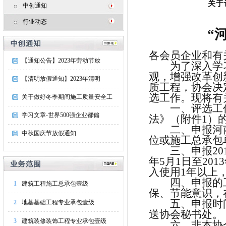
关于
中创通知
行业动态
“
各会员企业和有
【通知公告】2023年劳动节放
为了深入学
观，增强改革创
【清明放假通知】2023年清明
质工程，协会决定
选工作。现将有
关于做好冬季期间施工质量安全工
一、评选工
学习文章-世界500强企业都偏
法》（附件1）
二、申报河
中秋国庆节放假通知
位或施工总承包
三、申报20
年5月1日至20
入使用1年以上
四、申报的
1
建筑工程施工总承包壹级
保、节能意识，
五、申报时
2
地基基础工程专业承包壹级
送协会秘书处。
3
建筑装修装饰工程专业承包壹级
六、非本协会