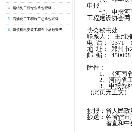
申报。
4
钢结构工程专业承包壹级
七、申报河
工程建设协会网（w
5
石油化工工程施工总承包贰级
协会秘书处
6
建筑机电安装工程专业承包壹级
联系人： 王维
电 话： 0371—6
地 址： 郑州市
邮 编： 450008
附件：
1、《河南
2、河南省
3、申报资
（此页无正文）
抄报：省人民政
抄送：各省辖市
省直和中